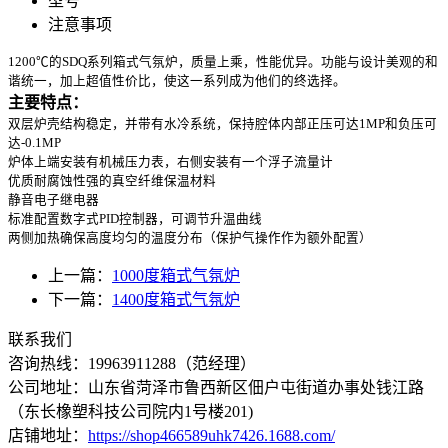
型号
注意事项
1200℃的SDQ系列箱式气氛炉，质量上乘，性能优异。功能与设计美观的和
谐统一，加上超值性价比，使这一系列成为他们的终选择。
主要特点：
双层炉壳结构稳定，并带有水冷系统，保持腔体内部正压可达1MP和负压可
达-0.1MP
炉体上端安装有机械压力表，右侧安装有一个浮子流量计
优质耐腐蚀性强的真空纤维保温材料
静音电子继电器
标准配置数字式PID控制器，可调节升温曲线
两侧加热确保高度均匀的温度分布（保护气操作作为额外配置）
上一篇：
1000度箱式气氛炉
下一篇：
1400度箱式气氛炉
联系我们
咨询热线：
19963911288
（范经理）
公司地址：山东省菏泽市鲁西新区佃户屯街道办事处钱江路
（东长橡塑科技公司院内1号楼201)
店铺地址：
https://shop466589uhk7426.1688.com/