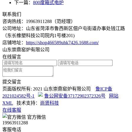
下一篇：
800度箱式电炉
联系我们
咨询热线：
19963911288
（范经理）
公司地址：山东省菏泽市鲁西新区佃户屯街道办事处钱江路
（东长橡塑科技公司院内1号楼201)
店铺地址：
https://shop466589uhk7426.1688.com/
山东崇鼎窑炉有限公司
在线留言
提交留言
页面版权所有: 2021 山东崇鼎窑炉有限公司
鲁ICP备
2021024582号-1
鲁公网安备37172902372326号
网站
XML
技术支持：
尚贤科技
在线客服
官方微信
19963911288
客服电话