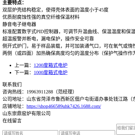
主要特点：
双层炉壳结构稳定，使得壳体表面的温度小于45度
优质耐腐蚀性强的真空纤维保温材料
静音电子继电器
标准配置数字式PID控制器，可调节升温曲线、保温温度和保
超温报警并断电，漏电保护，操作安全可靠
侧开式炉门，易于样品装载，并可加装通气口，可在氧气或惰
两侧（或四面）加热确保高度均匀的温度分布（保护气操作作
上一篇：
1200度箱式电炉
下一篇：
1000度箱式电炉
联系我们
咨询热线：
19963911288
（范经理）
公司地址：山东省菏泽市鲁西新区佃户屯街道办事处钱江路（东长
店铺地址：
https://shop466589uhk7426.1688.com/
山东崇鼎窑炉有限公司
在线留言