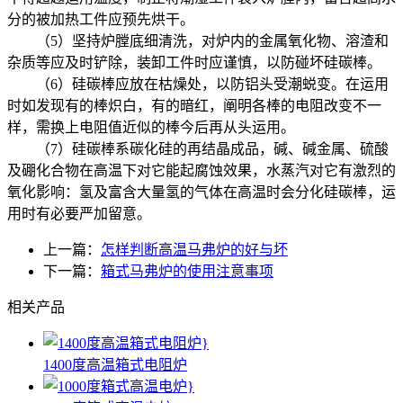
分的被加热工件应预先烘干。
（5）坚持炉膛底细清洗，对炉内的金属氧化物、溶渣和
杂质等应及时铲除，装卸工件时应谨慎，以防碰坏硅碳棒。
（6）硅碳棒应放在枯燥处，以防铝头受潮蜕变。在运用
时如发现有的棒炽白，有的暗红，阐明各棒的电阻改变不一
样，需换上电阻值近似的棒今后再从头运用。
（7）硅碳棒系碳化硅的再结晶成品，碱、碱金属、硫酸
及硼化合物在高温下对它能起腐蚀效果，水蒸汽对它有激烈的
氧化影响：氢及富含大量氢的气体在高温时会分化硅碳棒，运
用时有必要严加留意。
上一篇：
怎样判断高温马弗炉的好与坏
下一篇：
箱式马弗炉的使用注意事项
相关产品
1400度高温箱式电阻炉