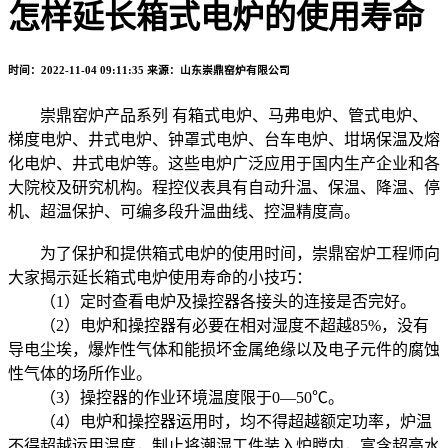
怎样延长箱式电炉的使用寿命
时间：2022-11-04 09:11:35
来源：山东崇鼎窑炉有限公司
崇鼎窑炉产品系列 有箱式电炉、马弗电炉、管式电炉、
梯度电炉、井式电炉、钟罩式电炉、台车电炉、坩埚保温及熔
化电炉、井式电炉等。这些电炉广泛应用于国内生产企业和各
大院校及研究机构。程控仪表具有自动升温、保温、降温、停
机、超温保护、可编多段升温曲线、控温精度高。
为了保护和提供箱式电炉的使用时间，崇鼎窑炉工程师向
大家揭示延长箱式电炉使用寿命的小技巧：
（1）定时查看电炉及操控器各接头的连接是否完好。
（2）电炉和操控器有必要在相对湿度不超越85%，没有
导电尘埃，爆炸性气体和能损坏金属绝缘以及电子元件的腐蚀
性气体的场所作业。
（3）操控器的作业环境温度限于0—50℃。
（4）电炉和操控器运用时，均不得超越额定功率，炉温
不得超越运用温度，制止将潮湿工件装入炉膛内，富含超高水