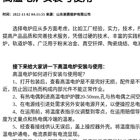
时间：2022-11-02 04:11:55
来源：山东崇鼎窑炉有限公司
选择电炉应从多方面考虑，比如工厂经验，实力，技术，所
提高产品品质和完善技术服务，凭借过硬的技术、丰富的实践
炉，轨道炉等，广泛用于粉末冶金、真空钎焊、陶瓷烧结、电
接下来给大家讲一下高温电炉安装与使用：
高温电炉如何进行安装与使用呢？
1、打开包装后，查看高温电炉是不是完好无损，配件是不
近，防止因过热而构成内部元件不能正常作业。
2、有热电偶刺进高温电炉炉膛20-50mm,孔与热电偶之间
3、在电源线引进处需求另外安装电源开关，以便操控总电
4、在运用前，将温度表指示仪调整到零点，在运用赔偿导线
度为丈量点和热电偶冷端的温差。
5、经查看接线供认无误后，盖上操控器外壳。将温度指示仪
温电炉通电，电流表即有电流显现。