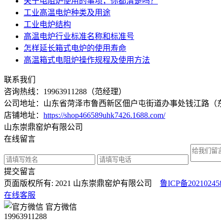
关于电阻炉使用的事项，你都清楚吗？
工业高温电炉种类及用途
工业电炉结构
高温电炉行业标准名称和标准号
怎样延长箱式电炉的使用寿命
高温箱式电阻炉操作规程及使用方法
联系我们
咨询热线：
19963911288
（范经理）
公司地址：山东省菏泽市鲁西新区佃户屯街道办事处钱江路（东长
店铺地址：
https://shop466589uhk7426.1688.com/
山东崇鼎窑炉有限公司
在线留言
提交留言
页面版权所有: 2021 山东崇鼎窑炉有限公司
鲁ICP备20210245
在线客服
官方微信
19963911288