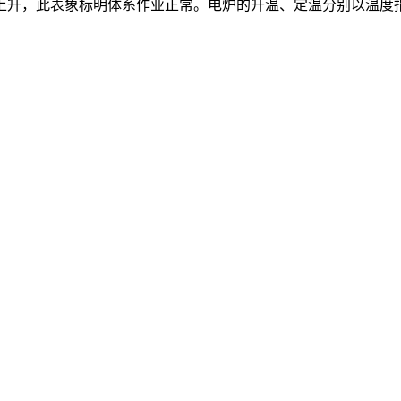
升，此表象标明体系作业正常。电炉的升温、定温分别以温度指