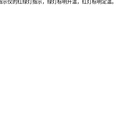
示仪的红绿灯指示，绿灯标明升温，红灯标明定温。